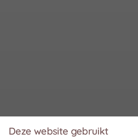
© de Kennemer Duincampings
Veelgestelde vragen
Privacy policy
Realisatie: Holiday Media
Deze website gebruikt